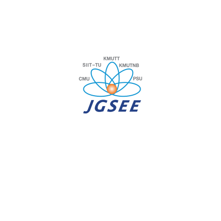
DR. PUMYOS VALLIKUL
pyy@kmutnb.ac.th